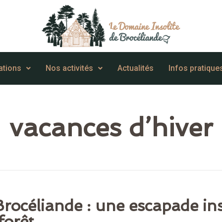
ations
Nos activités
Actualités
Infos pratique
vacances d’hiver
Brocéliande : une escapade ins
forêt