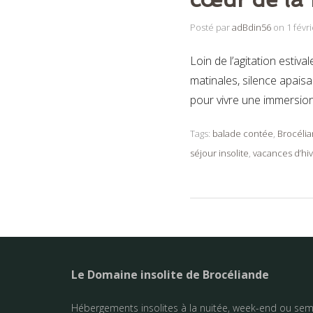
Posté par
adBdin56
on
1 févr
Loin de l’agitation estiv
matinales, silence apaisa
pour vivre une immersio
Tags:
balade contée
,
Brocéli
séjour insolite
,
vacances d’hi
Le Domaine insolite de Brocéliande
Hébergements insolites à la nuitée, week-end ou sem