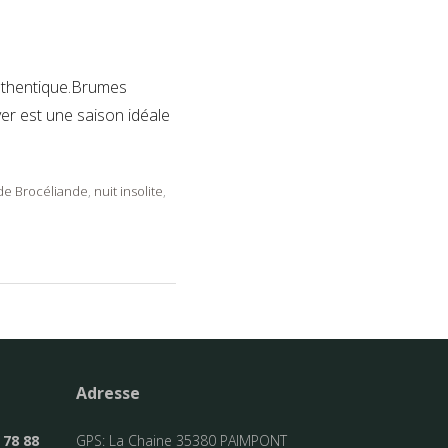
 authentique.Brumes
ver est une saison idéale
de Brocéliande
,
nuit insolite
,
Adresse
 78 88
GPS: La Chaine 35380 PAIMPONT