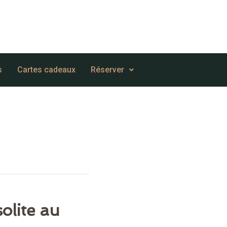
s
Cartes cadeaux
Réserver
olite au