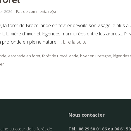
ier 2026
|
Pas de commentaire(s)
ale, la forêt de Brocéliande en février dévoile son visage le plus
nt, lumière d’hiver et légendes murmurées entre les arbres… l’hi
n profonde en pleine nature. …
Lire la suite
ande
,
escapade en forêt
,
forêt de Brocéliande
,
hiver en Bretagne
,
légendes 
ver
Nous contacter
aine au cœur de la forêt de
Tél.:
06 29 50 01 86 ou 06 61 50