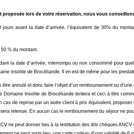
 proposée lors de votre réservation, nous vous conseillons
30 jours avant la date d’arrivée, l’équivalent de 30% du mon
nu 50 % du montant.
dant la date d’arrivée, interrompu ou non consommé pour quelq
ine insolite de Brocéliande. Il en est de même pour les prestat
 être annulé et donc faire l’objet d’un remboursement ou d’un
 Domaine Insolite de Brocéliande tentera et ceci à titre comme
as de reprise par un autre client à prix équivalent, propose
 sera retenue. En aucun cas le remboursement du séjour ne pou
 ne peut donner lieu à la restitution des dits chèques ANCV e
ent ne peut avoir lieu, une carte cadeau d’une validité de 6 