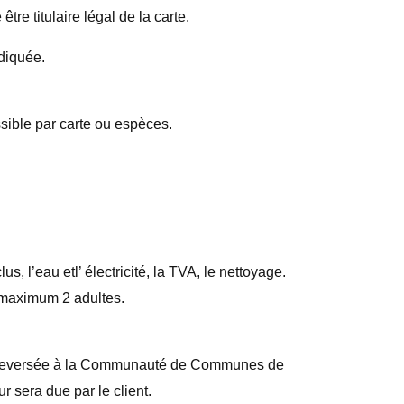
re titulaire légal de la carte.
diquée.
sible par carte ou espèces.
clus,
l’
eau et
l’
électricité,
la
TVA,
le
nettoyage.
 maximum 2 adultes.
uit), reversée à la Communauté de Communes de
ur sera due par le client.