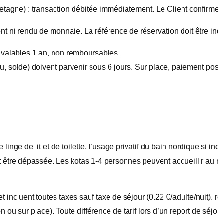
tagne) : transaction débitée immédiatement. Le Client confirme êt
 ni rendu de monnaie. La référence de réservation doit être in
e, valables 1 an, non remboursables
 solde) doivent parvenir sous 6 jours. Sur place, paiement pos
le
linge de lit et de toilette,
l’
usage privatif du bain nordique si in
 être dépassée.
Les kotas 1-4 personnes peuvent accueillir au
on et incluent toutes taxes sauf taxe de séjour (0,22 €/adulte/n
on ou sur place)
. Toute différence de tarif lors d’un report de séjo