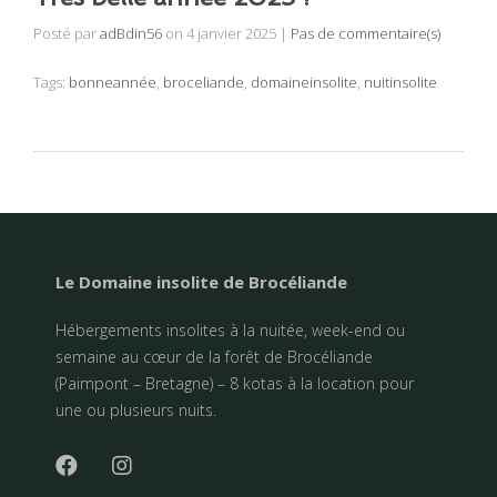
Posté par
adBdin56
on
4 janvier 2025
|
Pas de commentaire(s)
Tags:
bonneannée
,
broceliande
,
domaineinsolite
,
nuitinsolite
Le Domaine insolite de Brocéliande
Hébergements insolites à la nuitée, week-end ou
semaine au cœur de la forêt de Brocéliande
(Paimpont – Bretagne) – 8 kotas à la location pour
une ou plusieurs nuits.