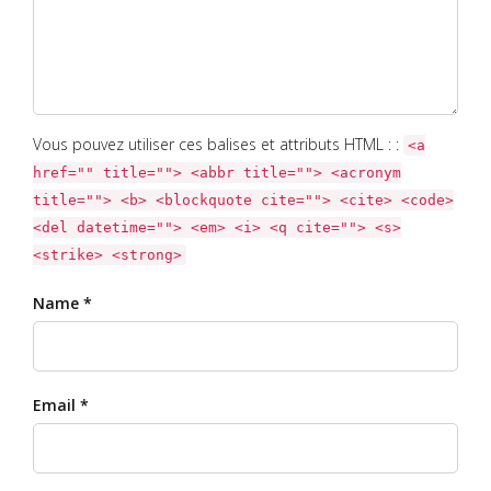
Vous pouvez utiliser ces balises et attributs HTML : :
<a
href="" title=""> <abbr title=""> <acronym
title=""> <b> <blockquote cite=""> <cite> <code>
<del datetime=""> <em> <i> <q cite=""> <s>
<strike> <strong>
Name *
Email *