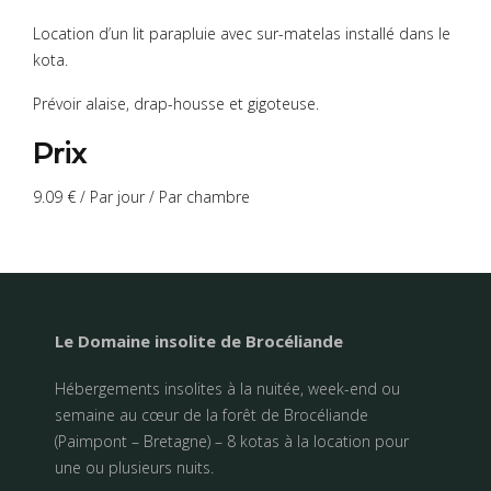
Location d’un lit parapluie avec sur-matelas installé dans le
kota.
Prévoir alaise, drap-housse et gigoteuse.
Prix
9.09
€
/ Par jour / Par chambre
Le Domaine insolite de Brocéliande
Hébergements insolites à la nuitée, week-end ou
semaine au cœur de la forêt de Brocéliande
(Paimpont – Bretagne) – 8 kotas à la location pour
une ou plusieurs nuits.